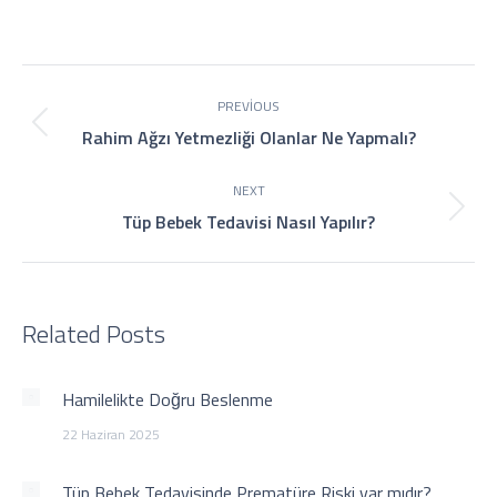
on
on
on
on
on
Facebook
X
Pinterest
WhatsApp
LinkedIn
Post
PREVIOUS
navigation
Previous
Rahim Ağzı Yetmezliği Olanlar Ne Yapmalı?
post:
NEXT
Next
Tüp Bebek Tedavisi Nasıl Yapılır?
post:
Related Posts
Hamilelikte Doğru Beslenme
22 Haziran 2025
Tüp Bebek Tedavisinde Prematüre Riski var mıdır?