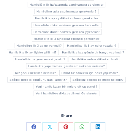
Hamileliğin ilk haftalarında yapılmaması gerekenler
Hamilelikte asla yapılmaması gerekenler?
Hamilelikte ay ay dikkat edilmesi gerekenler
Hamilelikte dikkat edilmesi gereken hareketler
Hamilelikte dikkat edilmesi gereken yiyecekler
Hamilelikte ilk 3 ay dikkat edilmesi gerekenler
Hamilelikte ilk 3 ay ne yenmeli?
Hamilelikte ilk 3 ay neler yasaktır?
Hamilelikte ilk ay ilişkiye girilir mi?
Hamilelikte kaç günde bir banyo yapılmalı?
Hamilelikte ne yenmemesi gerekir?
Hamilelikte nelere dikkat edilmeli
Hamilelikte yapılmaması gereken hareketler nelerdir?
Kız çocuk belirtileri nelerdir?
Rahat bir hamilelik için neler yapılmalı?
Sağlıklı gebelik olduğunu nasıl anlarız?
Sağlıksız gebelik belirtileri nelerdir?
Yeni hamile kalan biri nelere dikkat etmeli?
Yeni hamilelikte dikkat edilmesi Gerekenler
Share
Share
Share
Share
Share
Share