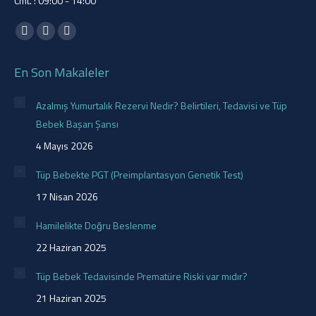
Cmt. : 09:00 - 14:00
Find us on:
Facebook
YouTube
Instagram
page
page
page
En Son Makaleler
opens
opens
opens
in
in
in
Azalmış Yumurtalık Rezervi Nedir? Belirtileri, Tedavisi ve Tüp
new
new
new
Bebek Başarı Şansı
window
window
window
4 Mayıs 2026
Tüp Bebekte PGT (Preimplantasyon Genetik Test)
17 Nisan 2026
Hamilelikte Doğru Beslenme
22 Haziran 2025
Tüp Bebek Tedavisinde Prematüre Riski var mıdır?
21 Haziran 2025