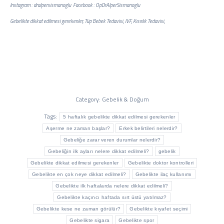
Instagram :
dralpersismanoglu
Facebook :
OpDrAlperSismanoglu
Gebelikte dikkat edilmesi gerekenler,
Tüp Bebek Tedavisi
,
IVF
,
Kısırlık Tedavisi
,
Category:
Gebelik & Doğum
Tags:
5 haftalık gebelikte dikkat edilmesi gerekenler
Aşerme ne zaman başlar?
Erkek belirtileri nelerdir?
Gebeliğe zarar veren durumlar nelerdir?
Gebeliğin ilk ayları nelere dikkat edilmeli?
gebelik
Gebelikte dikkat edilmesi gerekenler
Gebelikte doktor kontrolleri
Gebelikte en çok neye dikkat edilmeli?
Gebelikte ilaç kullanımı
Gebelikte ilk haftalarda nelere dikkat edilmeli?
Gebelikte kaçıncı haftada sırt üstü yatılmaz?
Gebelikte kese ne zaman görülür?
Gebelikte kıyafet seçimi
Gebelikte sigara
Gebelikte spor