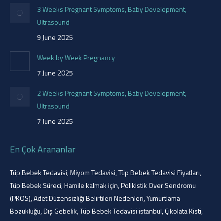
3 Weeks Pregnant Symptoms, Baby Development,
Ultrasound
9 June 2025
Week by Week Pregnancy
7 June 2025
2 Weeks Pregnant Symptoms, Baby Development,
Ultrasound
7 June 2025
En Çok Arananlar
Tüp Bebek Tedavisi
,
Miyom Tedavisi
,
Tüp Bebek Tedavisi Fiyatları
,
Tüp Bebek Süreci
,
Hamile kalmak için
,
Polikistik Over Sendromu
(PKOS)
,
Adet Düzensizliği Belirtileri Nedenleri
,
Yumurtlama
Bozukluğu
,
Dış Gebelik
,
Tüp Bebek Tedavisi istanbul
,
Çikolata Kisti
,