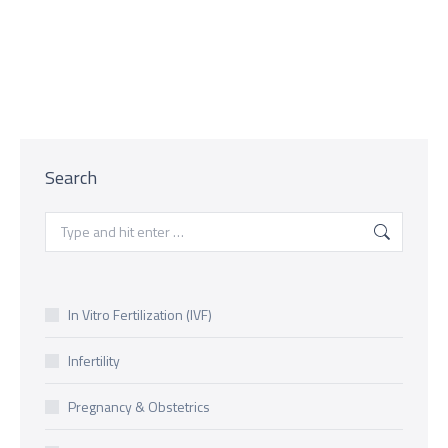
conceiving a child for…
Devamı
Search
Search:
In Vitro Fertilization (IVF)
Infertility
Pregnancy & Obstetrics