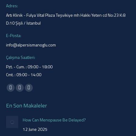
Adres:
Artı Klinik - Fulya Vital Plaza Teşvikiye mh Hakkı Yeten cd No:23 K:8
D:10 Şişli / İstanbul
E-Posta:
info@alpersismanoglu.com
Çalışma Saatleri:
Pzt. - Cum. : 09:00 - 18:00
Cmt. : 09:00 - 14:00
Find us on:
Facebook
YouTube
Instagram
page
page
page
En Son Makaleler
opens
opens
opens
in
in
in
How Can Menopause Be Delayed?
new
new
new
12 June 2025
window
window
window