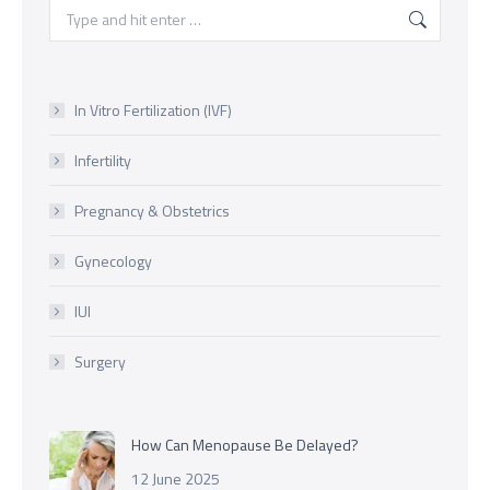
Search:
In Vitro Fertilization (IVF)
Infertility
Pregnancy & Obstetrics
Gynecology
IUI
Surgery
How Can Menopause Be Delayed?
12 June 2025