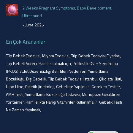
2 Weeks Pregnant Symptoms, Baby Development,
Ultrasound
7 June 2025
En Çok Arananlar
Tüp Bebek Tedavisi
,
Miyom Tedavisi
,
Tüp Bebek Tedavisi Fiyatları
,
Tüp Bebek Süreci
,
Hamile kalmak için
,
Polikistik Over Sendromu
(PKOS)
,
Adet Düzensizliği Belirtileri Nedenleri
,
Yumurtlama
Bozukluğu
,
Dış Gebelik
,
Tüp Bebek Tedavisi istanbul
,
Çikolata Kisti
,
Hipo Hipo
,
Estetik Jinekoloji
,
Gebelikte Yapılması Gereken Testler
,
AMH Testi
,
Yumurtlama Bozukluğu Tedavisi
,
Menopozu Geciktiren
Yöntemler
,
Hamilelikte Hangi Vitaminler Kullanılmalı?
,
Gebelik Testi
Ne Zaman Yapılmalı
,