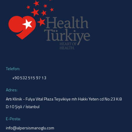
Telefon:
+90 532 515 97 13
Adres:
Artı Klinik - Fulya Vital Plaza Teşvikiye mh Hakkı Yeten cd No:23 K:8
D:10 Şişli / İstanbul
E-Posta:
info@alpersismanoglu.com