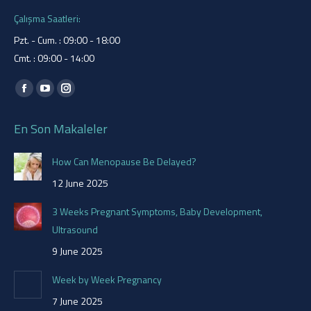
Çalışma Saatleri:
Pzt. - Cum. : 09:00 - 18:00
Cmt. : 09:00 - 14:00
Find us on:
Facebook
YouTube
Instagram
page
page
page
En Son Makaleler
opens
opens
opens
in
in
in
How Can Menopause Be Delayed?
new
new
new
12 June 2025
window
window
window
3 Weeks Pregnant Symptoms, Baby Development,
Ultrasound
9 June 2025
Week by Week Pregnancy
7 June 2025